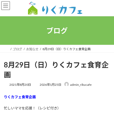
コ
ナ
ン
ビ
テ
ゲ
ン
ー
ツ
シ
へ
ョ
ブログ
ス
ン
キ
に
ッ
移
プ
動
ブログ
お知らせ
8月29日（日）りくカフェ食育企画
8月29日（日）りくカフェ食育企
画
最
2021年8月20日
2026年1月25日
admin_rikucafe
終
更
りくカフェ食育企画
新
日
時
忙しいママを応援！（レシピ付き）
: