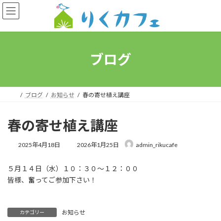
コ
ナ
ン
ビ
テ
ゲ
ン
ー
ツ
シ
へ
ョ
ブログ
ス
ン
キ
に
ッ
移
プ
動
ブログ
お知らせ
春の寄せ植え講座
春の寄せ植え講座
最
2025年4月18日
2026年1月25日
admin_rikucafe
終
更
５月１４日（水）１０：３０～１２：００
新
日
皆様、奮ってご参加下さい！
時
:
お知らせ
カテゴリー