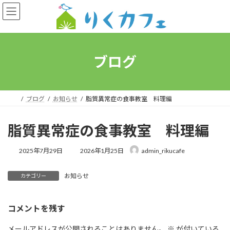
コ
ナ
ン
ビ
テ
ゲ
ン
ー
ツ
シ
へ
ョ
ブログ
ス
ン
キ
に
ッ
移
プ
動
ブログ
お知らせ
脂質異常症の食事教室 料理編
脂質異常症の食事教室 料理編
最
2025年7月29日
2026年1月25日
admin_rikucafe
終
更
お知らせ
新
カテゴリー
日
時
:
コメントを残す
メールアドレスが公開されることはありません。
※
が付いている